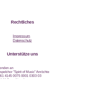
Rechtliches
Impressum
Datenschutz
Unterstütze uns
enden an
pelchor "Spirit of Music" Anröchte
61 4145 0075 0001 0303 03
pk Hellweg-Lippe)